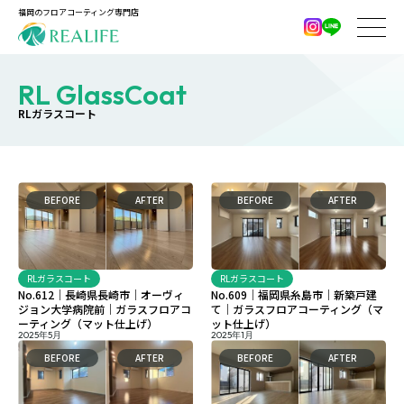
福岡のフロアコーティング専門店
RL GlassCoat
RLガラスコート
BEFORE
AFTER
BEFORE
AFTER
RLガラスコート
RLガラスコート
No.612｜長崎県長崎市｜オーヴィ
No.609｜福岡県糸島市｜新築戸建
ジョン大学病院前｜ガラスフロアコ
て｜ガラスフロアコーティング（マ
ーティング（マット仕上げ）
ット仕上げ）
2025年5月
2025年1月
BEFORE
AFTER
BEFORE
AFTER