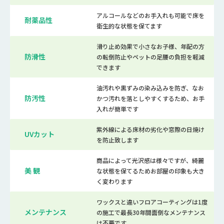
アルコールなどのお手入れも可能で床を
耐薬品性
衛生的な状態を保てます
滑り止め効果で小さなお子様、年配の方
防滑性
の転倒防止やペットの足腰の負担を軽減
できます
油汚れや黒ずみの染み込みを防ぎ、なお
防汚性
かつ汚れを落としやすくするため、お手
入れが簡単です
紫外線による床材の劣化や窓際の日焼け
UVカット
を防止致します
商品によって光沢感は様々ですが、綺麗
美 観
な状態を保てるためお部屋の印象も大き
く変わります
ワックスと違いフロアコーティングは1度
メンテナンス
の施工で最長30年間面倒なメンテナンス
は不要です