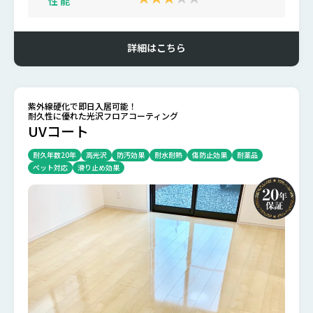
性 能
詳細はこちら
紫外線硬化で即日入居可能！
耐久性に優れた光沢フロアコーティング
UVコート
耐久年数20年
高光沢
防汚効果
耐水耐熱
傷防止効果
耐薬品
ペット対応
滑り止め効果