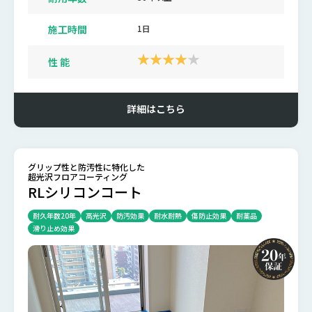
施工時間
1日
性 能
詳細はこちら
グリップ性と防汚性に特化した
超光沢フロアコーティング
RLシリコンコート
耐久年数20年
高光沢
防汚効果
耐水耐熱
傷防止効果
耐薬品
滑り止め効果