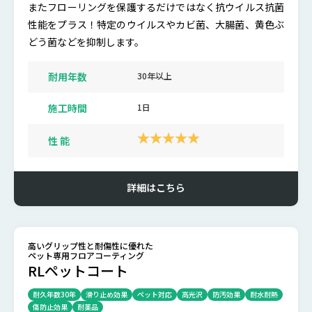
またフローリングを保護するだけではなく抗ウイルス抗菌
性能をプラス！特定のウイルスやカビ菌、大腸菌、黄色ぶ
どう菌などを抑制します。
耐用年数
30年以上
施工時間
1日
性 能
詳細はこちら
高いグリップ性と耐傷性に優れた
ペット専用フロアコーティング
RLペットコート
耐久年数30年
滑り止め効果
ペット対応
高光沢
防汚効果
耐水耐熱
傷防止効果
耐薬品