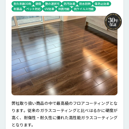
耐久年数30年
硬度
艶の選択可
防汚効果
耐水耐熱
傷防止効果
耐薬品
ペット対応
UV効果
抗菌性能
抗ウイルス性能
弊社取り扱い商品の中で最高級のフロアコーティングとな
ります。従来のガラスコーティングと比べはるかに硬度が
高く、耐傷性・耐久性に優れた高性能ガラスコーティング
となります。