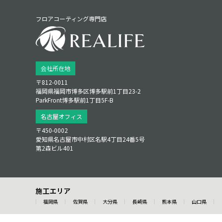
フロアコーティング専門店
会社所在地
〒812-0011
福岡県福岡市博多区博多駅前1丁目23‑2
ParkFront博多駅前1丁目5F‑B
名古屋オフィス
〒450-0002
愛知県名古屋市中村区名駅4丁目24番5号
第2森ビル401
施工エリア
福岡県
佐賀県
大分県
長崎県
熊本県
山口県